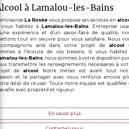
alcool à Lamalou-les-Bains
L’entreprise
La Rosée
vous propose ses services en
alco
i vous habitez à
Lamalou-les-Bains
. Entreprise usa
’une expérience et d’un savoir-faire de qualité, no
ettons tout en oeuvre pour vous satisfaire. Nous vo
ccompagnons ainsi dans votre projet de
alcool
e
ommes à l’écoute de vos besoins. Si vous habitez
amalou-les-Bains
, nous sommes à votre disposition po
ous transmettre les renseignements nécessaires à vot
rojet de
alcool
. Notre métier est avant tout not
assion et le partager avec vous renforce encore pl
otre désir de réussir. Toute notre équipe est qualifiée 
ravaille avec propreté et rigueur.
En savoir plus
Contactez-nous