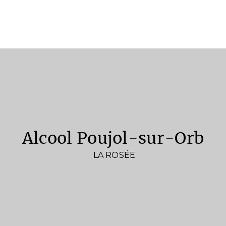
alcool Poujol-sur-Orb
LA ROSÉE