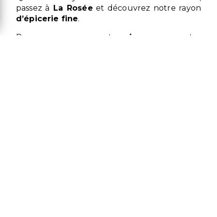
passez à
La Rosée
et découvrez notre rayon
d’épicerie fine
.
Pour accompagner votre
vin
ou pour votre
cuisine
, nous sélectionnons pour vous les
meilleurs produits.
Biscuiteries, confitures, thés, nougats…Trouvez
votre bonheur parmi notre sélection.
Profitez d'un vaste choix proposé par votre
magasin à
Lamalou-les-Bains
et optez pour
des produits
d’épicerie
de
qualité
.
La
fraîcheur
, la
délicatesse
et les
saveurs
sont les garantes de l'authenticité de nos
produits d’
épicerie fine
.
Tous nos articles sont sélectionnés avec soin
auprès des fournisseurs de confiance : Le
Comptoir De Mathilde. Nous vous proposons