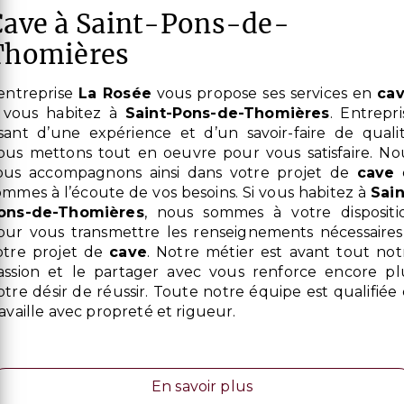
s-de-
Thomières
L’entreprise
La Rosée
vous propose ses services en
ca
i vous habitez à
Saint-Pons-de-Thomières
. Entrepri
sant d’une expérience et d’un savoir-faire de qualit
ous mettons tout en oeuvre pour vous satisfaire. No
ous accompagnons ainsi dans votre projet de
cave
ommes à l’écoute de vos besoins. Si vous habitez à
Sain
ons-de-Thomières
, nous sommes à votre dispositi
our vous transmettre les renseignements nécessaires
otre projet de
cave
. Notre métier est avant tout not
assion et le partager avec vous renforce encore pl
otre désir de réussir. Toute notre équipe est qualifiée 
ravaille avec propreté et rigueur.
En savoir plus