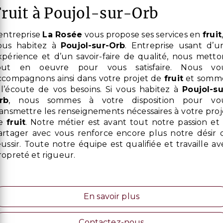
fruit à Poujol-sur-Orb
L’entreprise
La Rosée
vous propose ses services en
fruit
ous habitez à
Poujol-sur-Orb
. Entreprise usant d’u
xpérience et d’un savoir-faire de qualité, nous metto
out en oeuvre pour vous satisfaire. Nous vo
ccompagnons ainsi dans votre projet de
fruit
et somm
 l’écoute de vos besoins. Si vous habitez à
Poujol-su
rb
, nous sommes à votre disposition pour vo
ransmettre les renseignements nécessaires à votre proj
e
fruit
. Notre métier est avant tout notre passion et 
artager avec vous renforce encore plus notre désir 
éussir. Toute notre équipe est qualifiée et travaille av
ropreté et rigueur.
En savoir plus
Contactez-nous