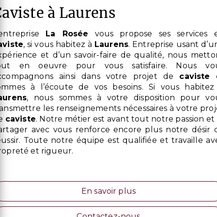
caviste à Laurens
L’entreprise
La Rosée
vous propose ses services 
aviste
, si vous habitez à
Laurens
. Entreprise usant d’u
xpérience et d’un savoir-faire de qualité, nous metto
out en oeuvre pour vous satisfaire. Nous vo
ccompagnons ainsi dans votre projet de
caviste
ommes à l’écoute de vos besoins. Si vous habitez
aurens
, nous sommes à votre disposition pour vo
ransmettre les renseignements nécessaires à votre proj
e
caviste
. Notre métier est avant tout notre passion et 
artager avec vous renforce encore plus notre désir 
éussir. Toute notre équipe est qualifiée et travaille av
ropreté et rigueur.
En savoir plus
Contactez-nous