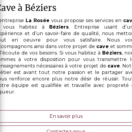
cave à Béziers
L’entreprise
La Rosée
vous propose ses services en
ca
i vous habitez à
Béziers
. Entreprise usant d’u
xpérience et d’un savoir-faire de qualité, nous metto
out en oeuvre pour vous satisfaire. Nous vo
ccompagnons ainsi dans votre projet de
cave
et somm
 l’écoute de vos besoins. Si vous habitez à
Béziers
, no
ommes à votre disposition pour vous transmettre l
enseignements nécessaires à votre projet de
cave
. Not
étier est avant tout notre passion et le partager av
ous renforce encore plus notre désir de réussir. Tou
otre équipe est qualifiée et travaille avec propreté 
igueur.
En savoir plus
Contactez-nous